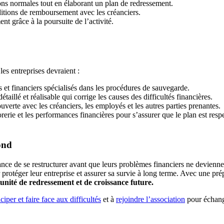
ons normales tout en élaborant un plan de redressement.
itions de remboursement avec les créanciers.
t grâce à la poursuite de l’activité.
es entreprises devraient :
s et financiers spécialisés dans les procédures de sauvegarde.
illé et réalisable qui corrige les causes des difficultés financières.
rte avec les créanciers, les employés et les autres parties prenantes.
orerie et les performances financières pour s’assurer que le plan est resp
ond
ance de se restructurer avant que leurs problèmes financiers ne devienne
protéger leur entreprise et assurer sa survie à long terme. Avec une pr
unité de redressement et de croissance future.
iper et faire face aux difficultés
et à
rejoindre l’association
pour échange