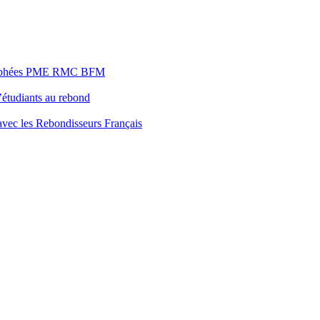
s Trophées PME RMC BFM
’étudiants au rebond
 avec les Rebondisseurs Français