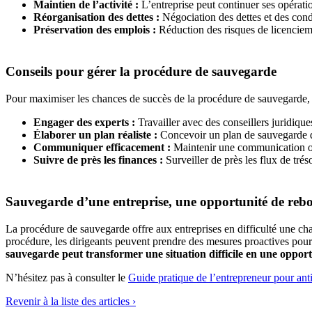
Maintien de l’activité :
L’entreprise peut continuer ses opérati
Réorganisation des dettes :
Négociation des dettes et des cond
Préservation des emplois :
Réduction des risques de licenciemen
Conseils pour gérer la procédure de sauvegarde
Pour maximiser les chances de succès de la procédure de sauvegarde, l
Engager des experts :
Travailler avec des conseillers juridique
Élaborer un plan réaliste :
Concevoir un plan de sauvegarde déta
Communiquer efficacement :
Maintenir une communication ouve
Suivre de près les finances :
Surveiller de près les flux de trés
Sauvegarde d’une entreprise, une opportunité de reb
La procédure de sauvegarde offre aux entreprises en difficulté une ch
procédure, les dirigeants peuvent prendre des mesures proactives pour 
sauvegarde peut transformer une situation difficile en une opport
N’hésitez pas à consulter le
Guide pratique de l’entrepreneur pour antic
Revenir à la liste des articles ›