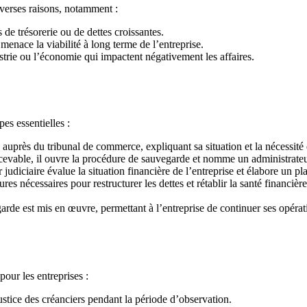
verses raisons, notamment :
de trésorerie ou de dettes croissantes.
enace la viabilité à long terme de l’entreprise.
strie ou l’économie qui impactent négativement les affaires.
es essentielles :
uprès du tribunal de commerce, expliquant sa situation et la nécessité
cevable, il ouvre la procédure de sauvegarde et nomme un administrateur
 judiciaire évalue la situation financière de l’entreprise et élabore un p
res nécessaires pour restructurer les dettes et rétablir la santé financière
rde est mis en œuvre, permettant à l’entreprise de continuer ses opéra
our les entreprises :
stice des créanciers pendant la période d’observation.