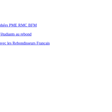
s Trophées PME RMC BFM
’étudiants au rebond
 avec les Rebondisseurs Français