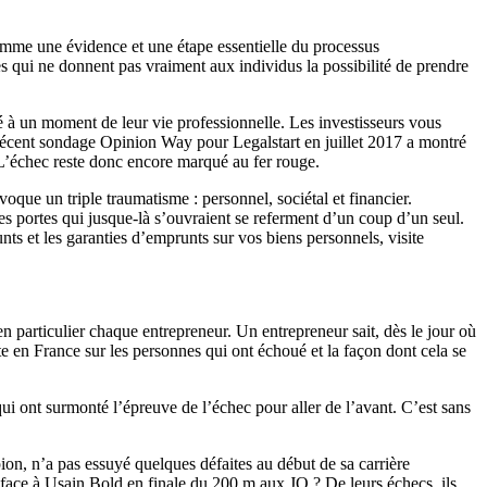
comme une évidence et une étape essentielle du processus
es qui ne donnent pas vraiment aux individus la possibilité de prendre
ué à un moment de leur vie professionnelle. Les investisseurs vous
n récent sondage Opinion Way pour Legalstart en juillet 2017 a montré
 L’échec reste donc encore marqué au fer rouge.
oque un triple traumatisme : personnel, sociétal et financier.
es portes qui jusque-là s’ouvraient se referment d’un coup d’un seul.
s et les garanties d’emprunts sur vos biens personnels, visite
en particulier chaque entrepreneur. Un entrepreneur sait, dès le jour où
orte en France sur les personnes qui ont échoué et la façon dont cela se
qui ont surmonté l’épreuve de l’échec pour aller de l’avant. C’est sans
on, n’a pas essuyé quelques défaites au début de sa carrière
e face à Usain Bold en finale du 200 m aux JO ? De leurs échecs, ils