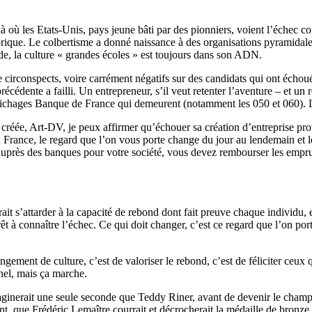
à où les Etats-Unis, pays jeune bâti par des pionniers, voient l’échec 
storique. Le colbertisme a donné naissance à des organisations pyramidal
de, la culture « grandes écoles » est toujours dans son ADN.
re circonspects, voire carrément négatifs sur des candidats qui ont écho
écédente a failli. Un entrepreneur, s’il veut retenter l’aventure – et u
es fichages Banque de France qui demeurent (notamment les 050 et 060).
 créée, Art-DV, je peux affirmer qu’échouer sa création d’entreprise prov
en France, le regard que l’on vous porte change du jour au lendemain et l
auprès des banques pour votre société, vous devez rembourser les emprunt
it s’attarder à la capacité de rebond dont fait preuve chaque individu, 
t prêt à connaître l’échec. Ce qui doit changer, c’est ce regard que l’on p
gement de culture, c’est de valoriser le rebond, c’est de féliciter ceux 
nel, mais ça marche.
maginerait une seule seconde que Teddy Riner, avant de devenir le champi
ment, que Frédéric Lemaître courrait et décrocherait la médaille de bronz