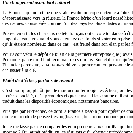
Un changement avant tout culturel
La France a quand même une vraie révolution copernicienne à faire : l
d’apprentissage vers la réussite, la France hérite d’un lourd passé hi
des risques. Considérée comme l’un des pays les plus élitistes au mon
Preuve en est : les chasseurs de tête français ont encore tendance à êt
jaugent davantage quand vous cherchez des fonds si votre entreprise pr
qu’ils étaient nombreux dans ce cas – est freiné dans son élan par l
Pour avoir vécu le dépôt de bilan de la première entreprise que j’avais
Personnel parce qu’il faut reconnaître ses erreurs. Sociétal parce qu’
Financier parce que, si vous avez dû vous porter caution personnelle 
d’huissier à la clé.
Plutôt de d’échec, parlons de rebond
C’est pourquoi, plutôt que de marquer au fer rouge les échecs, on devra
il crée sa société, qu’il prend des risques ; mais il les assume et il es
traduit dans les dispositifs économiques, notamment bancaires.
Plus que parler d’échec, ce dont la France a besoin pour opérer ce chan
doute un mode de pensée très anglo-saxon, lié à mon parcours person
Je ne me lasse pas de comparer les entrepreneurs aux sportifs : qui i
sportive ? Qui aurait prédit, vu les résultats qu’il obtenait précédem