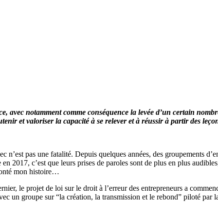
France, avec notamment comme conséquence la levée d’un certain nombre
outenir et valoriser la capacité à se relever et à réussir à partir des le
échec n’est pas une fatalité. Depuis quelques années, des groupements d’
017, c’est que leurs prises de paroles sont de plus en plus audibles, qu
conté mon histoire…
nier, le projet de loi sur le droit à l’erreur des entrepreneurs a commenc
avec un groupe sur “la création, la transmission et le rebond” piloté par