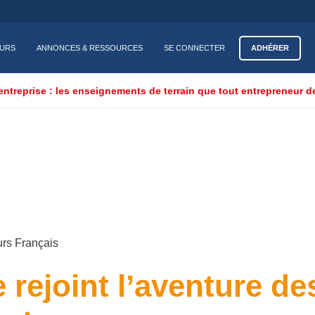
ADHÉRER
EURS
ANNONCES & RESSOURCES
SE CONNECTER
entreprise : les enseignements de terrain que tout entrepreneur d
urs Français
 rejoint l’aventure de