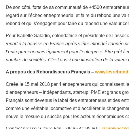
De son côté, forte de sa communauté de +4500 entrepreneurs,
regard sur l’échec entrepreneurial et faire du rebond une val
rebond et qui s’engagent pour faire du rebond une valeur cen
Pour Isabelle Saladin, cofondatrice et présidente de l’associ
repart à la hausse en France après s’être effondré l’année p
l’entrepreneur mais également pour l’entreprise. Être prêt à
nombre de sociétés. C’est aussi une illustration de la valeur
A propos des Rebondisseurs Français –
www.lesrebondi
Créée le 15 mai 2018 par 4 entrepreneurs qui connaissent l
d’entrepreneurs – indépendants, start-up, PME et grands gr
Français sont devenus le label des entrepreneurs et des entr
comme une véritable locomotive et d’accélérer le changement 
nouvelle mesure du succès pour les acteurs économiques co
Contact presse :
Claire Flin –
06 95 41 95 90 –
clairefline@