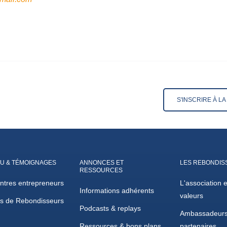
S'INSCRIRE À L
U & TÉMOIGNAGES
ANNONCES ET
LES REBONDIS
RESSOURCES
ntres entrepreneurs
L'association 
Informations adhérents
valeurs
es de Rebondisseurs
Podcasts & replays
Ambassadeurs
Ressources & bons plans
partenaires