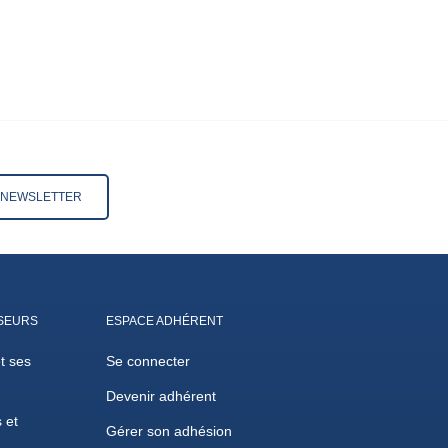
A NEWSLETTER
SEURS
ESPACE ADHÉRENT
et ses
Se connecter
Devenir adhérent
 et
Gérer son adhésion