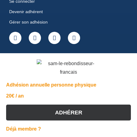
Se connecter
Devenir adhérent
Gérer son adhésion
Adhésion annuelle personne physique
20€ / an
ADHÉRER
Déjà membre ?