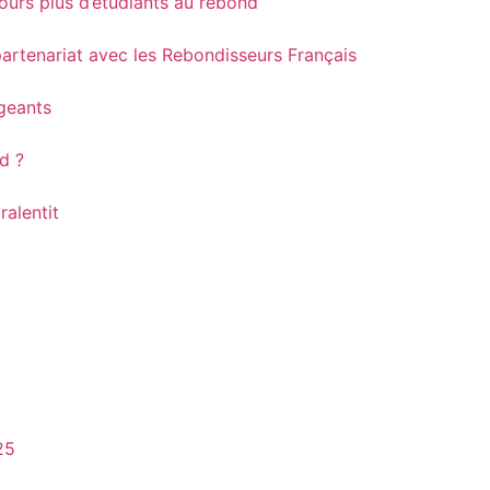
ours plus d’étudiants au rebond
partenariat avec les Rebondisseurs Français
igeants
nd ?
ralentit
25