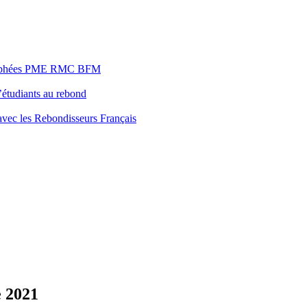
s Trophées PME RMC BFM
’étudiants au rebond
 avec les Rebondisseurs Français
e 2021