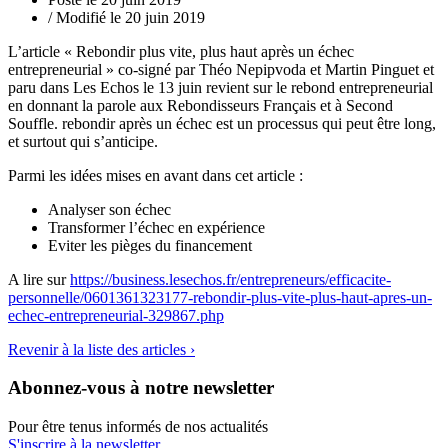
/ Modifié le 20 juin 2019
L’article « Rebondir plus vite, plus haut après un échec
entrepreneurial » co-signé par Théo Nepipvoda et Martin Pinguet et
paru dans Les Echos le 13 juin revient sur le rebond entrepreneurial
en donnant la parole aux Rebondisseurs Français et à Second
Souffle. rebondir après un échec est un processus qui peut être long,
et surtout qui s’anticipe.
Parmi les idées mises en avant dans cet article :
Analyser son échec
Transformer l’échec en expérience
Eviter les pièges du financement
A lire sur
https://business.lesechos.fr/entrepreneurs/efficacite-
personnelle/0601361323177-rebondir-plus-vite-plus-haut-apres-un-
echec-entrepreneurial-329867.php
Revenir à la liste des articles ›
Abonnez-vous à notre newsletter
Pour être tenus informés de nos actualités
S'inscrire à la newsletter