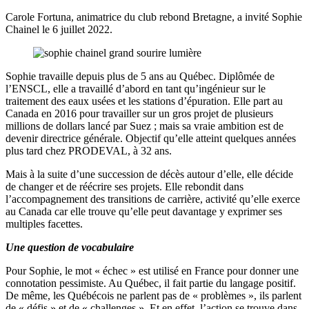
Carole Fortuna, animatrice du club rebond Bretagne, a invité Sophie
Chainel le 6 juillet 2022.
Sophie travaille depuis plus de 5 ans au Québec. Diplômée de
l’ENSCL, elle a travaillé d’abord en tant qu’ingénieur sur le
traitement des eaux usées et les stations d’épuration. Elle part au
Canada en 2016 pour travailler sur un gros projet de plusieurs
millions de dollars lancé par Suez ; mais sa vraie ambition est de
devenir directrice générale. Objectif qu’elle atteint quelques années
plus tard chez PRODEVAL, à 32 ans.
Mais à la suite d’une succession de décès autour d’elle, elle décide
de changer et de réécrire ses projets. Elle rebondit dans
l’accompagnement des transitions de carrière, activité qu’elle exerce
au Canada car elle trouve qu’elle peut davantage y exprimer ses
multiples facettes.
Une question de vocabulaire
Pour Sophie, le mot « échec » est utilisé en France pour donner une
connotation pessimiste. Au Québec, il fait partie du langage positif.
De même, les Québécois ne parlent pas de « problèmes », ils parlent
de « défis » et de « challenges ». Et en effet, l’action se trouve dans