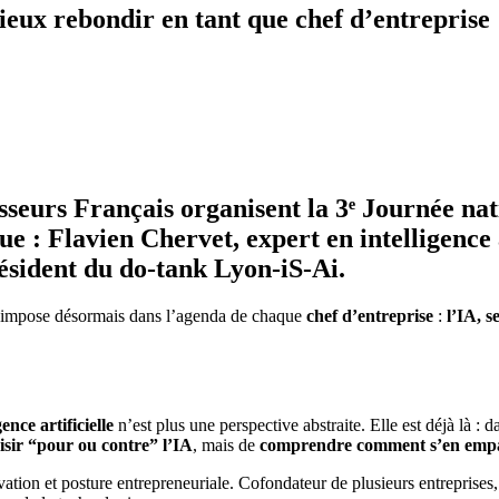
eux rebondir en tant que chef d’entreprise
sseurs Français organisent la
3ᵉ Journée na
due :
Flavien Chervet
, expert en intelligence
résident du do-tank Lyon-iS-Ai.
i s’impose désormais dans l’agenda de chaque
chef d’entreprise
:
l’IA, s
gence artificielle
n’est plus une perspective abstraite. Elle est déjà là : d
oisir “pour ou contre” l’IA
, mais de
comprendre comment s’en empa
vation et posture entrepreneuriale. Cofondateur de plusieurs entreprises