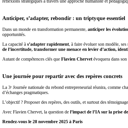
réflexions stratégiques à travers une approche humaniste et pédagogiq
Anticiper, s’adapter, rebondir : un triptyque essentiel
Dans un monde en transformation permanente,
anticiper les évolutio
opportunités.
La capacité à
s’adapter rapidement
, à faire évoluer son modèle, ses
de l’incertitude, transformer une menace en levier d’action, ident
Autant de compétences clés que
Flavien Chervet
évoquera dans son i
Une journée pour repartir avec des repères concrets
La 3ᵉ Journée nationale du rebond entrepreneurial réunira, comme ch
d’échanges pragmatiques.
L’objectif ? Proposer des repères, des outils, et surtout des témoigna
Avec Flavien Chervet, la question de
l’impact de l’IA sur la prise d
Rendez-vous le 28 novembre 2025 à Paris