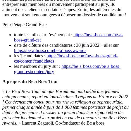
entrepreneurs membres du mouvement participent au jury. Ils
animent des ateliers sur certaines étapes. Enfin, les adhérentes du
mouvement sont encouragées à déposer un dossier de candidature !
Pour l’étape Grand Est :
toute les infos sur l’événement :
https://be-a-boss.com/be-a-
boss-grand-est
date de clôture des candidatures : 30 juin 2022 – aller sur
https://be-a-boss.com/be-a-boss-awards
les 7 candidates :
https://be-a-boss.com/be-a-boss-grand-
est/content/candidates
les membres du jury sur :
https://be-a-boss.com/be-a-boss-
grand-est/content/jury
A propos du Be a Boss Tour
«
Le Be a Boss Tour, unique Forum national dédié aux femmes
entrepreneures, repart en tournée dans 9 régions de France en 2022
! Cet évènement conçu pour nourrir la réflexion entrepreneuriale,
permet chaque année à plus de 1 000 femmes porteuses de projet ou
déjà entrepreneures d’assister au forum dans leur région et/ou de
présenter localement leur projet en vue de concourir aux Be a Boss
Awards
. » Laurent Zagaroli, Co-fondateur de Be a boss