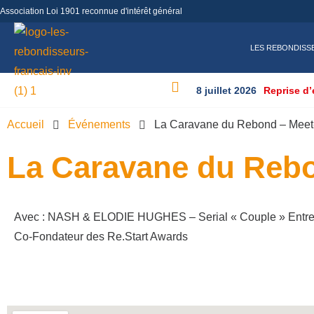
Association Loi 1901 reconnue d'intérêt général
LES REBONDISS
8 juillet 2026
Reprise d’
Accueil
Événements
La Caravane du Rebond – Meet-
La Caravane du Rebo
Avec : NASH & ELODIE HUGHES – Serial « Couple » Entr
Co-Fondateur des Re.Start Awards