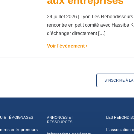
aux entreprises
24 juillet 2026 | Lyon Les Rebondisseurs
rencontre en petit comité avec Hassiba
d’échanger directement […]
Voir l'événement ›
S'INSCRIRE À L
U & TÉMOIGNAGES
ANNONCES ET
LES REBONDIS
RESSOURCES
ntres entrepreneurs
L'association 
Informations adhérents