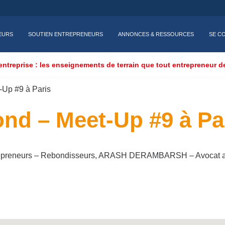
EURS
SOUTIEN ENTREPRENEURS
ANNONCES & RESSOURCES
SE C
entreprise : les enseignements de terrain que tout entrepreneur d
Up #9 à Paris
nd – Meet-Up #9 à Pa
epreneurs – Rebondisseurs, ARASH DERAMBARSH – Avocat a