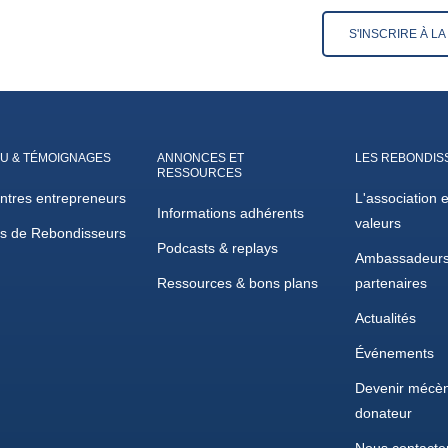
S'INSCRIRE À L
U & TÉMOIGNAGES
ANNONCES ET
LES REBONDIS
RESSOURCES
ntres entrepreneurs
L'association 
Informations adhérents
valeurs
es de Rebondisseurs
Podcasts & replays
Ambassadeurs
Ressources & bons plans
partenaires
Actualités
Événements
Devenir mécèn
donateur
Nous contacte