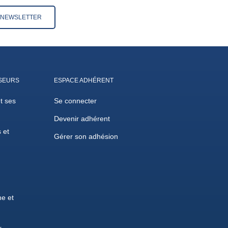
A NEWSLETTER
SEURS
ESPACE ADHÉRENT
et ses
Se connecter
Devenir adhérent
 et
Gérer son adhésion
e et
r