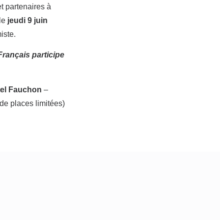
t partenaires à
le
jeudi 9 juin
iste.
rançais participe
tel Fauchon
–
e places limitées)