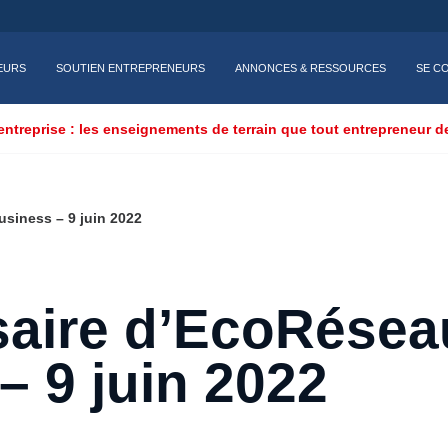
EURS
SOUTIEN ENTREPRENEURS
ANNONCES & RESSOURCES
SE C
entreprise : les enseignements de terrain que tout entrepreneur d
siness – 9 juin 2022
saire d’EcoRésea
– 9 juin 2022