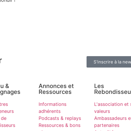
ondir !
r
S'inscrire à la new
u &
Annonces et
Les
ignages
Ressources
Rebondisseu
tres
Informations
L'association et 
eneurs
adhérents
valeurs
 de
Podcasts & replays
Ambassadeurs e
isseurs
Ressources & bons
partenaires