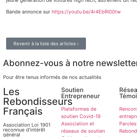
jeune génération de voitures high tech, autrement dit reb
Bande annonce sur
https://youtu.be/4r4EbRl00tw
Revenir à la liste des articles ›
Abonnez-vous à notre newslette
Pour être tenus informés de nos actualités
Les
Soutien
Résea
Entrepreneur
Témo
Rebondisseurs
Français
Plateformes de
Rencon
soutien Covid-19
entrepr
Association et
Paroles
Association Loi 1901
reconnue d'intérêt
réseaux de soutien
Rebond
général