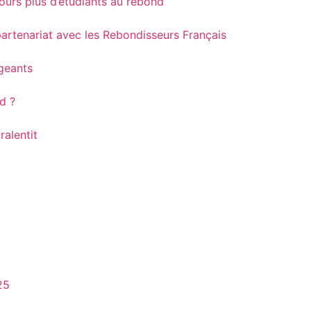
ours plus d’étudiants au rebond
partenariat avec les Rebondisseurs Français
igeants
nd ?
ralentit
25